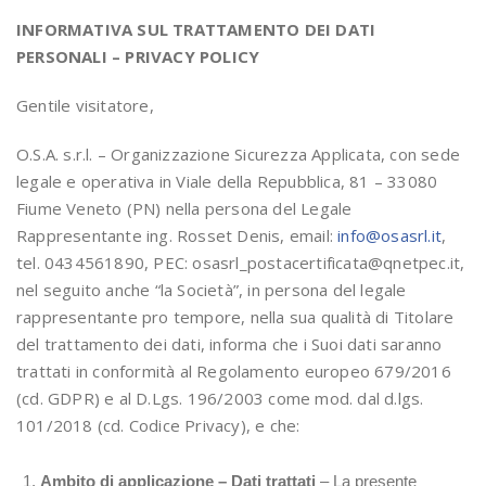
INFORMATIVA SUL TRATTAMENTO DEI DATI
PERSONALI – PRIVACY POLICY
Gentile visitatore,
O.S.A. s.r.l. – Organizzazione Sicurezza Applicata, con sede
legale e operativa in Viale della Repubblica, 81 – 33080
Fiume Veneto (PN) nella persona del Legale
Rappresentante ing. Rosset Denis, email:
info@osasrl.it
,
tel. 0434561890, PEC: osasrl_postacertificata@qnetpec.it,
nel seguito anche “la Società”, in persona del legale
rappresentante pro tempore, nella sua qualità di Titolare
del trattamento dei dati, informa che i Suoi dati saranno
trattati in conformità al Regolamento europeo 679/2016
(cd. GDPR) e al D.Lgs. 196/2003 come mod. dal d.lgs.
101/2018 (cd. Codice Privacy), e che:
Ambito di applicazione – Dati trattati
– La presente