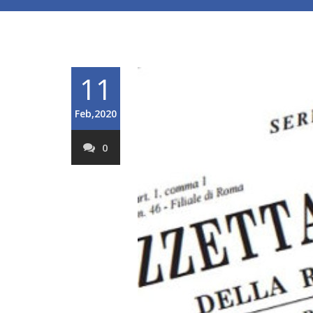
11
Feb,2020
0