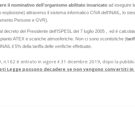
ere il nominativo dell’organismo abilitato incaricato
ad eseguire le 
 esplosione) attraverso il sistema informatico CIVA dell’INAIL, lo stess
vamento Persone e GVR).
 dal decreto del Presidente dell’ISPESL del 7 luglio 2005 , ed è calcolat
 impianto ATEX e scariche atmosferiche. Non ci sono scontistiche (
tari
IL il 5% della tariffa delle verifiche effettuate.
n.162 è entrato in vigore il 31 dicembre 2019, dopo la pubblic
reti Legge possono decadere se non vengono convertiti in