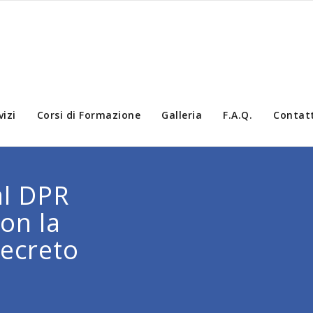
vizi
Corsi di Formazione
Galleria
F.A.Q.
Contatt
al DPR
on la
decreto